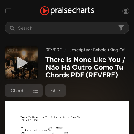
REVERE
Unscripted: Behold (King Of Glory)
There Is None Like You /
Não Há Outro Como Tu
Chords PDF
(REVERE)
Chord Chart
F#