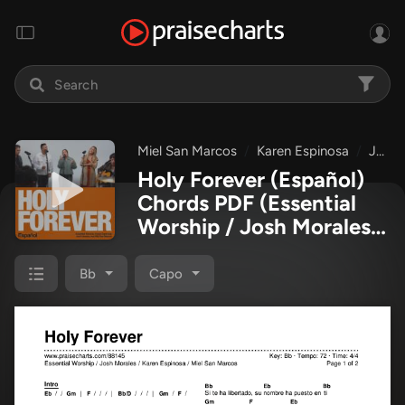
Miel San Marcos
Karen Espinosa
Josh Morales
Holy Forever (Español)
Chords PDF
(Essential
Worship / Josh Morales /
Karen Espinosa / Miel
San Marcos)
Bb
Capo